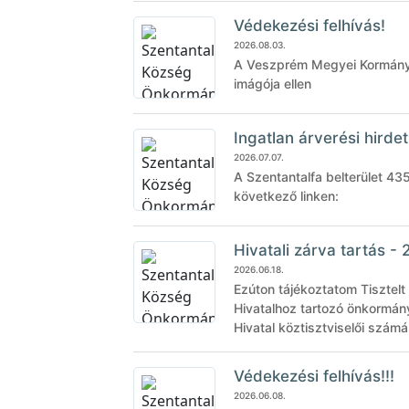
Védekezési felhívás!
2026.08.03.
A Veszprém Megyei Kormányh
imágója ellen
Ingatlan árverési hird
2026.07.07.
A Szentantalfa belterület 435
következő linken:
Hivatali zárva tartás - 
2026.06.18.
Ezúton tájékoztatom Tisztel
Hivatalhoz tartozó önkormán
Hivatal köztisztviselői szám
Védekezési felhívás!!!
2026.06.08.