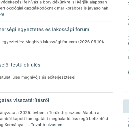
a védekezési felhívás a borvidékünkre is! Kérjük alaposan
mert ökológiai gazdálkodóknak már korábbra is javasolnak
om
erségi egyeztetés és lakossági fórum
 egyeztetés: Meghívó lakossági fórumra (2026.06.10):
selő-testületi ülés
stületi ülés meghívója és előterjesztései
atás visszatérítésről
nyzata a 2025. évben a Területfejlesztési Alapba a
amból kapott támogatást meghaladó összegű befizetést
szág Kormánya –…
Tovább olvasom