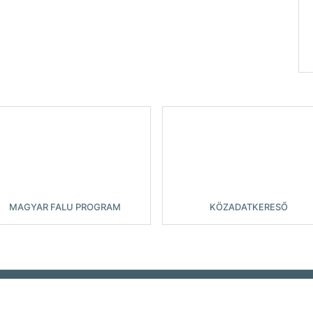
MAGYAR FALU PROGRAM
KÖZADATKERESŐ
ntantalfa Község Önkormányzata
Adatkezelési tájékoztató
|
Adatvéde