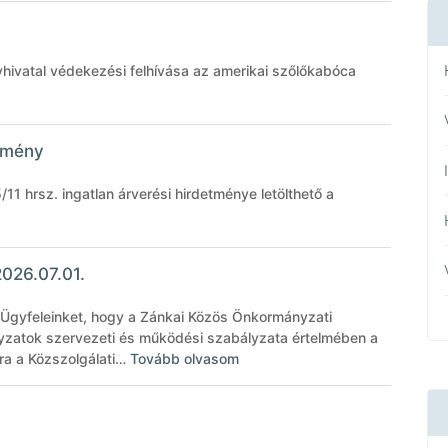
ivatal védekezési felhívása az amerikai szőlőkabóca
etmény
/11 hrsz. ingatlan árverési hirdetménye letölthető a
2026.07.01.
t Ügyfeleinket, hogy a Zánkai Közös Önkormányzati
yzatok szervezeti és működési szabályzata értelmében a
ára a Közszolgálati…
Tovább olvasom