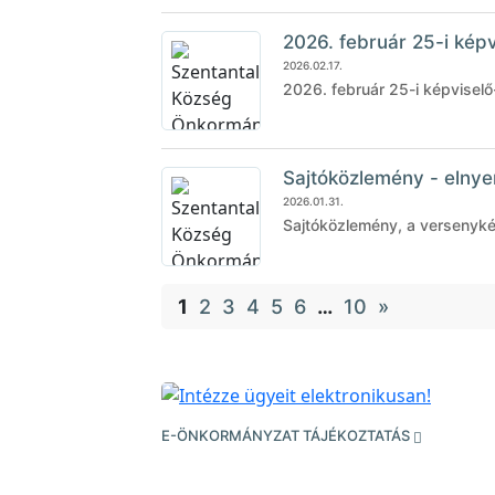
2026. február 25-i képvi
2026.02.17.
2026. február 25-i képviselő-
Sajtóközlemény - elnye
2026.01.31.
Sajtóközlemény, a versenyké
1
2
3
4
5
6
…
10
»
E-ÖNKORMÁNYZAT TÁJÉKOZTATÁS